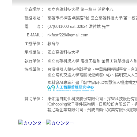
比賽場地：
國立高雄科技大學 第一校區 活動中心
聯絡地址：
高雄市楠梓區卓越路2號 國立高雄科技大學(第一校
電 洽：
(07)6011000 ext.32824 洪哲斌 先生
E-MAIL：
nkfustf229@gmail.com
主辦單位：
教育部
承辦單位：
國立高雄科技大學
執行單位：
國立高雄科技大學 電機工程系 全自主智慧機器人
協辦單位：
台灣機器人競技挑戰學會、中華民國模糊學會、台
國立陽明交通大學電腦視覺研發中心、陽明交大人
國科會AI專案計畫『韌性家園-以智慧無人機建構
贊助單位：
東佑達自動化科技股份有限公司、採智科技股份有
iCshopping電子零件購物網、日鵬股份有限公
翰尼斯企業有限公司、飛統自動化實業有限公司(贊