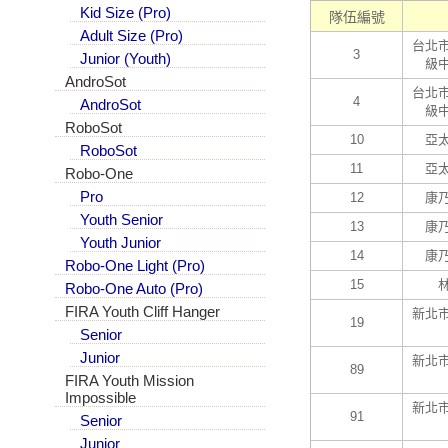
Kid Size (Pro)
隊伍編號
Adult Size (Pro)
台北
3
Junior (Youth)
級
AndroSot
台北
4
AndroSot
級
RoboSot
10
亞
RoboSot
11
亞
Robo-One
Pro
12
康
Youth Senior
13
康
Youth Junior
14
康
Robo-One Light (Pro)
15
Robo-One Auto (Pro)
FIRA Youth Cliff Hanger
新北
19
Senior
Junior
新北
89
FIRA Youth Mission
Impossible
新北
91
Senior
Junior