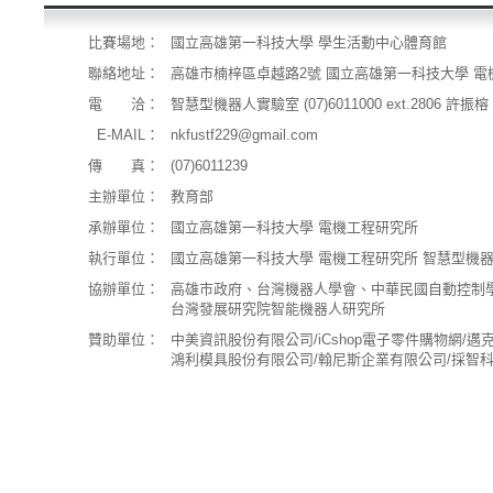
比賽場地：
國立高雄第一科技大學 學生活動中心體育館
聯絡地址：
高雄市楠梓區卓越路2號 國立高雄第一科技大學 電
電 洽：
智慧型機器人實驗室 (07)6011000 ext.2806 許振
E-MAIL：
nkfustf229@gmail.com
傳 真：
(07)6011239
主辦單位：
教育部
承辦單位：
國立高雄第一科技大學 電機工程研究所
執行單位：
國立高雄第一科技大學 電機工程研究所 智慧型機
協辦單位：
高雄市政府、台灣機器人學會、中華民國自動控制
台灣發展研究院智能機器人研究所
贊助單位：
中美資訊股份有限公司/iCshop電子零件購物網/
鴻利模具股份有限公司/翰尼斯企業有限公司/採智