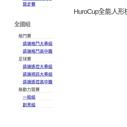
競走賽
HuroCup全能人
全國組
格鬥賽
遠端格鬥大專組
遠端格鬥高中職
足球賽
遠端遙控大專組
遠端視訊大專組
遠端遙控高中職
無動力競賽
一般組
創意組